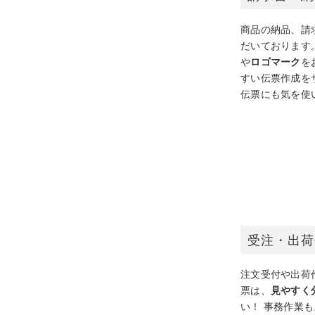
商品の納品、請
だいております
や
ロゴマーク
を
すい伝票作成を
伝票にも気を使
受注・出荷
注文受付や出荷
票は、
見やすく
い！ 事務作業