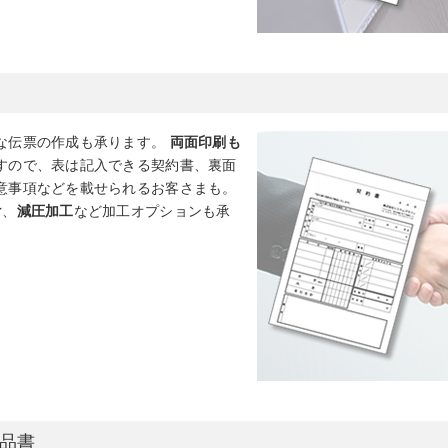
な伝票の作成も承ります。
両面印刷も
すので、表は記入できる契約書、裏面
意事項などを載せられるお客さまも。
け
、
減圧加工
など加工オプションも承
品書