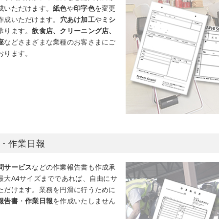
成いただけます。
紙色
や
印字色
を変更
作成いただけます。
穴あけ加工
や
ミシ
承ります。
飲食店、クリーニング店、
座
などさまざまな業種のお客さまにご
おります。
・作業日報
問サービス
などの作業報告書も作成承
最大A4サイズまでであれば、自由にサ
ただけます。業務を円滑に行うために
報告書
・
作業日報
を作成いたしません