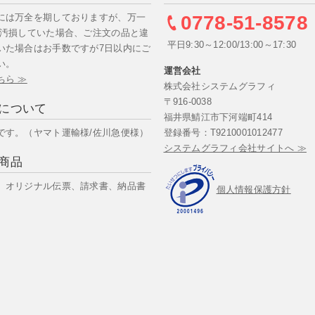
には万全を期しておりますが、万一
0778-51-8578
/汚損していた場合、ご注文の品と違
平日9:30～12:00/13:00～17:30
いた場合はお手数ですが7日以内にご
い。
運営会社
ちら ≫
株式会社システムグラフィ
〒916-0038
について
福井県鯖江市下河端町414
です。（ヤマト運輸様/佐川急便様）
登録番号：T9210001012477
システムグラフィ会社サイトへ ≫
商品
、オリジナル伝票、請求書、納品書
個人情報保護方針