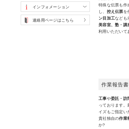
特殊な伝票も作
インフォメーション
し、
控え伝票
を
ン目加工
なども
連絡用ページはこちら
美容室、塾・講
利用いただいて
作業報告書
工事
や
委託・訪
っております。
イズもご指定い
貴社独自の
作業
か?