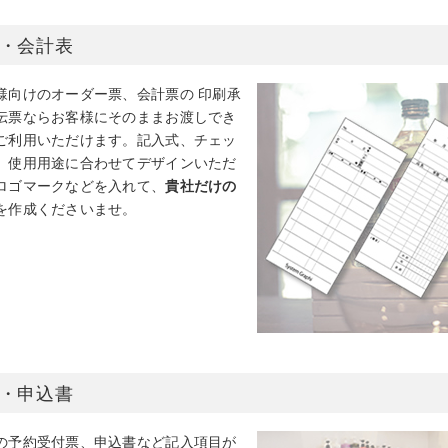
・会計表
様向けのオーダー票、会計票の 印刷承
伝票ならお客様にそのままお渡しでき
ご利用いただけます。記入式、チェッ
、使用用途に合わせてデザインいただ
ロゴマークなどを入れて、
貴社だけの
を作成くださいませ。
・申込書
の予約受付票、申込書など記入項目が