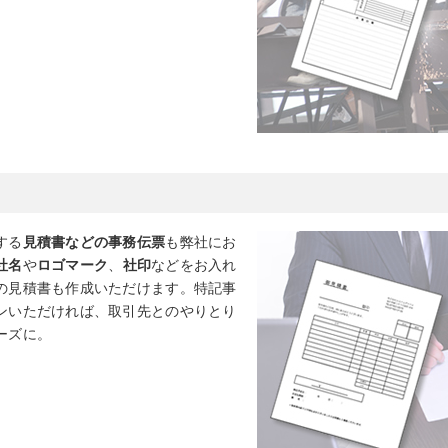
する
見積書などの事務伝票
も弊社にお
社名
や
ロゴマーク
、
社印
などをお入れ
の見積書も作成いただけます。特記事
ンいただければ、取引先とのやりとり
ーズに。