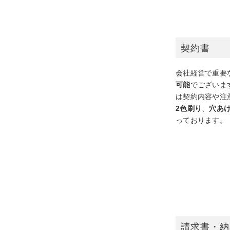
契約書
会社経営で重要
可能
でございま
は契約内容や注
2色刷り
、
穴あ
っております。
請求書・納