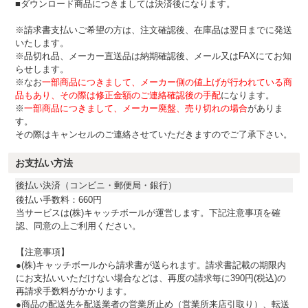
■ダウンロード商品につきましては決済後になります。
※請求書支払いご希望の方は、注文確認後、在庫品は翌日までに発送
いたします。
※品切れ品、メーカー直送品は納期確認後、メール又はFAXにてお知
らせします。
※なお
一部商品につきまして、メーカー側の値上げが行われている商
品もあり、その際は修正金額のご連絡確認後の手配
になります。
※
一部商品につきまして、メーカー廃盤、売り切れの場合
がありま
す。
その際はキャンセルのご連絡させていただきますのでご了承下さい。
お支払い方法
後払い決済（コンビニ・郵便局・銀行）
後払い手数料：660円
当サービスは(株)キャッチボールが運営します。下記注意事項を確
認、同意の上ご利用ください。
【注意事項】
●(株)キャッチボールから請求書が送られます。請求書記載の期限内
にお支払いいただけない場合などは、再度の請求毎に390円(税込)の
再請求手数料がかかります。
●商品の配送先を配送業者の営業所止め（営業所来店引取り）、転送