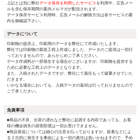
上記とは別に弊社
データ保存を利用したサービス
を利用中、広告メー
ルを含む保存期間の案内メルマガが配信されます。
データ保存サービス利用時、広告メールの解除方法は各サービスの案
内を御確認下さい。
データについて
印刷物の提供上、印刷用のデータを弊社にて作成いたします。
弊社では印刷物の製造工程上作成しました、データのご提供は一切行
っておりませんので、あらかじめご了承ください。
データ作成料が一部発生する場合がございますが、印刷物を提供する
ために必要な工程上のデータとなります。
また、入稿されたデータですが、弊社にて責任もって破棄させていた
だきます。
いかなる場合においても、入稿データの返却は行っておりませんので
ご了承ください。
免責事項
■商品の不良、出荷の遅れなど弊社に起因する内容であっても、お客
様の機会損失の損害賠償は一切お受けできません。
■商品発送については細心の注意を払っておりますが、延着などによ
る２次的に発生する事由による一切の責任は負いかねますので、予め