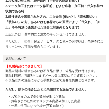
1.お客様の注文後、30分以内（※特定の商品を除く)
2.データ加工またはデータ修正前、および印刷・加工前・仕入れ前の
状態である時
3.銀行振込を選択された方の、ご入金前 (※ただし「請求書払い」
「後払い」の方、あるいはお客様からの要望により「仕入れ」「加
工」等を特別に優先させた場合は対象外となります)
上記以外は、基本的にご注文のキャンセルはできません。
※ただし、「出荷日保証サービス」のご利用のお客様は、条件等によ
りキャンセル可能な場合もございます。
返品について
【既製商品につきまして】
商品未開封の場合あるいは不良品に限り、返品を受け付けます。
商品到着後、7日以内にまずメール又は電話にてご連絡ください。
不良品以外の返品にかかる手数料は全てお客様負担となります。
ただし、以下の場合はたとえ未開封でも返品できません。
・お客さまの元で傷や破損が生じた商品
・お客さまのためのオリジナル商品や加工した商品
・一度ご使用になった場合(不良は除く)