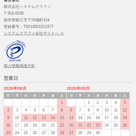
株式会社システムグラフィ
〒916-0038
福井県鯖江市下河端町414
登録番号：T9210001012477
システムグラフィ会社サイトへ ≫
個人情報保護方針
営業日
2026年08月
2026年09月
日
月
火
水
木
金
土
日
月
火
水
木
金
土
1
1
2
3
4
5
2
3
4
5
6
7
8
6
7
8
9
10
11
12
9
10
11
12
13
14
15
13
14
15
16
17
18
19
16
17
18
19
20
21
22
20
21
22
23
24
25
26
23
24
25
26
27
28
29
27
28
29
30