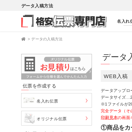
データ入稿方法
名入れ
>
データの入稿方法
データ
WEB入稿
伝票を作成する
データアップロ
データサイズ…2
名入れ伝票
※1ファイルが
完全データ（その
印刷見本
の画面
オリジナル伝票
①商品をカ