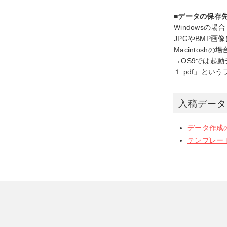
■データの保存
Windowsの
JPGやBMP画
Macintoshの場
→OS9では起
１.pdf」とい
入稿デー
データ作成
テンプレー