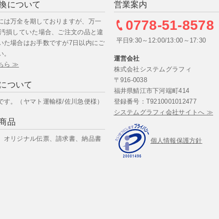
換について
営業案内
には万全を期しておりますが、万一
0778-51-8578
/汚損していた場合、ご注文の品と違
平日9:30～12:00/13:00～17:30
いた場合はお手数ですが7日以内にご
い。
運営会社
ちら ≫
株式会社システムグラフィ
〒916-0038
について
福井県鯖江市下河端町414
です。（ヤマト運輸様/佐川急便様）
登録番号：T9210001012477
システムグラフィ会社サイトへ ≫
商品
、オリジナル伝票、請求書、納品書
個人情報保護方針