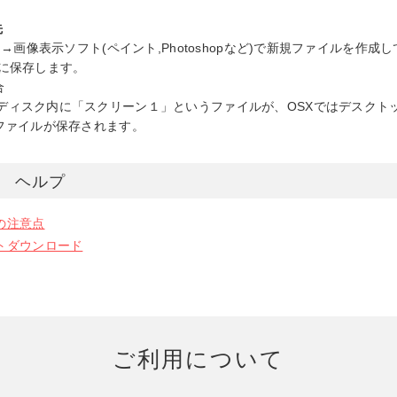
先
場合 →画像表示ソフト(ペイント,Photoshopなど)で新規ファイルを作
像に保存します。
合
動ディスク内に「スクリーン１」というファイルが、OSXではデスクト
うファイルが保存されます。
タ ヘルプ
の注意点
トダウンロード
ご利用について