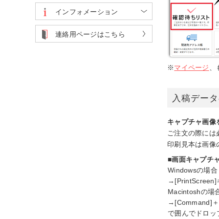
インフォメーション
連絡用ページはこちら
※
マイページ
、
入稿データ
キャプチャ画像
ご注文の際には
印刷見本は画像
■画面キャプチ
Windowsの場合
→[PrintS
Macintoshの場
→[Comman
で囲んでドロッ