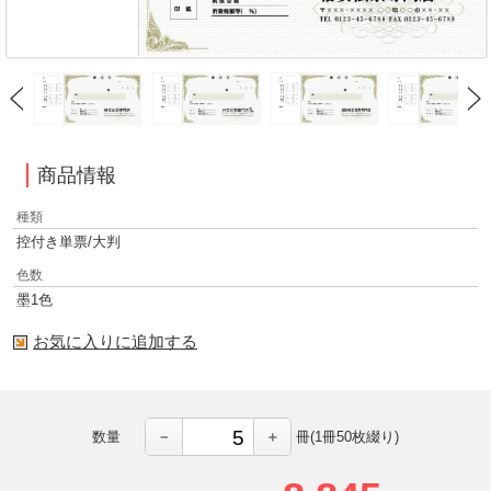
商品情報
種類
控付き単票/大判
色数
墨1色
お気に入りに追加する
－
＋
数量
冊(1冊50枚綴り)