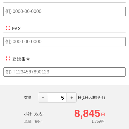
FAX
登録番号
－
＋
数量
冊(1冊50枚綴り)
8,845
小計
（税込）
円
単価
1,769
円
（税込）