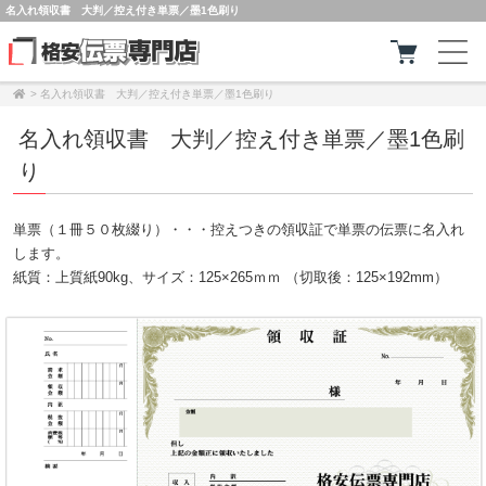
名入れ領収書 大判／控え付き単票／墨1色刷り
>
名入れ領収書 大判／控え付き単票／墨1色刷り
名入れ領収書 大判／控え付き単票／墨1色刷
り
単票（１冊５０枚綴り）・・・控えつきの領収証で単票の伝票に名入れ
します。
紙質：上質紙90kg、サイズ：125×265ｍｍ （切取後：125×192mm）